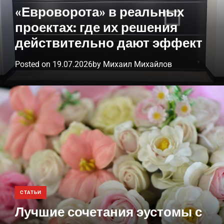
o
e
d
«Евроворота» в реальных
m
t
e
проектах: где их решения
.
u
действительно дают эффект
a
Posted on
19.07.2026
by
Михаил Михайлов
СТАТЬИ
Лучшие сочетания эустомы с