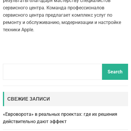
результаты благодаря мастерству специалистов
сервисного центра. Команда профессионалов
сервисного центра предлагает комплекс услуг по
ремонту и обслуживанию, модернизации и настройке
техники Apple.
S
Search
e
a
r
c
СВЕЖИЕ ЗАПИСИ
h
«Евроворота» в реальных проектах: где их решения
действительно дают эффект