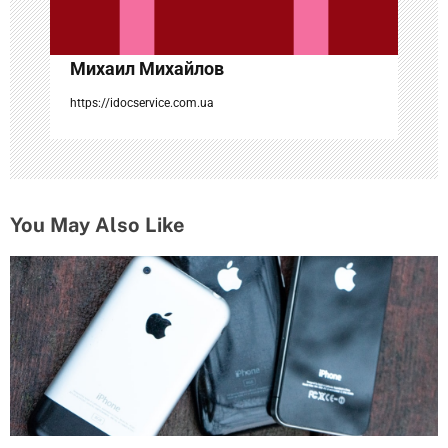
п
и
Михаил Михайлов
с
https://idocservice.com.ua
я
м
You May Also Like