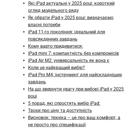
Які iPad актуальні у 2025 році: короткий
огляд модельного ряду
Як обрати iPad у 2025 році: визначаємо
власні потреби
iPad 11-го покоління: ідеальний для
повсякденних завдань
Кому варто придивитися:
iPad mini 7: компактність без компромісів
iPad Air M2: універсальність як вона є
Коли це найкращий вибір?
iPad Pro M4: інструмент для найскладніших
завдань
На що звернути увагу при виборі iPad у 2025
році
5 порад, які спростять вибір iPad:
Трохи про ціну та доступність
Висновок: техніка – це про ваш комфорт, а
не просто про специфікації