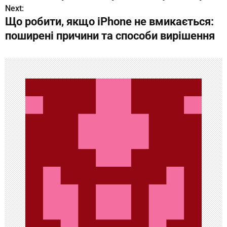
а
Next:
Що робити, якщо iPhone не вмикається:
в
поширені причини та способи вирішення
и
г
а
ц
и
я
п
о
з
а