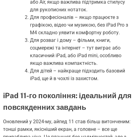
або Air, якщо важлива підтримка стилусу
для рукописних нотаток.
Для професіоналів – якщо працюєте з
графікою, відео чи музикою, без iPad Pro з
M4 складно уявити комфортну роботу.
Для розваг і дому – фільми, книги,
соцмережі та інтернет – тут виграє або
класичний iPad, або iPad mini, особливо
якщо важлива компактність.
Для дітей – найкраще підходить базовий
iPad, ще й в чохлі із захистом.
iPad 11-го покоління: ідеальний для
повсякденних завдань
Оновлений у 2024-му, айпед 11 став більш витонченим:
тонші рамки, якісніший екран, а головне – все ще
приваблива ціна. Це планшет без надмірностей, але з