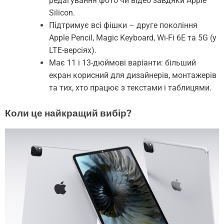
редагування фото чи відео завдяки Apple
Silicon.
Підтримує всі фішки – друге покоління
Apple Pencil, Magic Keyboard, Wi-Fi 6E та 5G (у
LTE-версіях).
Має 11 і 13-дюймові варіанти: більший
екран корисний для дизайнерів, монтажерів
та тих, хто працює з текстами і таблицями.
Коли це найкращий вибір?