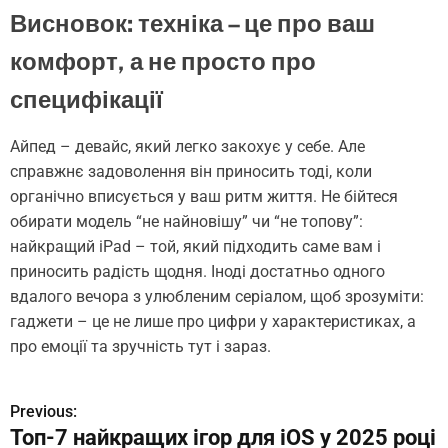
Висновок: техніка – це про ваш
комфорт, а не просто про
специфікації
Айпед – девайс, який легко закохує у себе. Але
справжнє задоволення він приносить тоді, коли
органічно вписується у ваш ритм життя. Не бійтеся
обирати модель “не найновішу” чи “не топову”:
найкращий iPad – той, який підходить саме вам і
приносить радість щодня. Іноді достатньо одного
вдалого вечора з улюбленим серіалом, щоб зрозуміти:
гаджети – це не лише про цифри у характеристиках, а
про емоції та зручність тут і зараз.
Previous:
Н
Топ-7 найкращих ігор для iOS у 2025 році