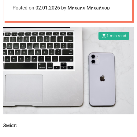
o
e
d
актуальних
Posted on
m
02.01.2026
by
Михаил Михайлов
t
e
.
моделей
u
a
1 min read
Зміст: