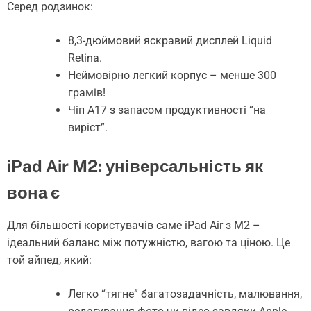
Серед родзинок:
8,3-дюймовий яскравий дисплей Liquid
Retina.
Неймовірно легкий корпус – менше 300
грамів!
Чіп A17 з запасом продуктивності “на
виріст”.
iPad Air M2: універсальність як
вона є
Для більшості користувачів саме iPad Air з M2 –
ідеальний баланс між потужністю, вагою та ціною. Це
той айпед, який:
Легко “тягне” багатозадачність, малювання,