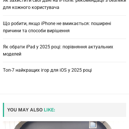
Як захистити свої дані на iPhone: рекомендації з безпеки
е
для кожного користувача
т
а
Що робити, якщо iPhone не вмикається: поширені
л
причини та способи вирішення
ь
н
е
Як обрати iPad у 2025 році: порівняння актуальних
п
моделей
о
р
Топ-7 найкращих ігор для iOS у 2025 році
і
в
н
я
н
YOU MAY ALSO
LIKE:
н
я