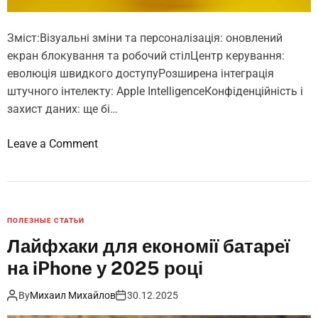
о
2
в
0
Зміст:Візуальні зміни та персоналізація: оновлений
а
2
екран блокування та робочий стілЦентр керування:
і
5
еволюція швидкого доступуРозширена інтеграція
н
:
штучного інтелекту: Apple IntelligenceКонфіденційність і
с
щ
захист даних: ще бі…
т
о
р
н
o
Leave a Comment
у
о
n
к
в
Т
ц
о
о
і
г
п
ПОЛЕЗНЫЕ СТАТЬИ
я
о
-
Лайфхаки для економії батареї
д
7
на iPhone у 2025 році
л
н
я
о
By
Михаил Михайлов
30.12.2025
в
в