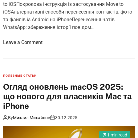
to iOSПокрокова інструкція із застосування Move to
iOSАльтернативні способи перенесення контактів, фото
та файлів із Android на iPhoneПеренесення чатів
WhatsApp: збереження історії повідом…
o
Leave a Comment
n
Я
к
п
ПОЛЕЗНЫЕ СТАТЬИ
е
Огляд оновлень macOS 2025:
р
що нового для власників Mac та
е
н
iPhone
е
By
Михаил Михайлов
30.12.2025
с
т
и
1 min read