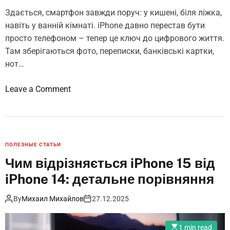
e
Здається, смартфон завжди поруч: у кишені, біля ліжка,
,
навіть у ванній кімнаті. iPhone давно перестав бути
я
просто телефоном – тепер це ключ до цифрового життя.
к
Там зберігаються фото, переписки, банківські картки,
і
нот…
в
а
o
Leave a Comment
р
n
т
Я
о
к
к
п
у
ПОЛЕЗНЫЕ СТАТЬИ
р
п
Чим відрізняється iPhone 15 від
а
и
iPhone 14: детальне порівняння
в
т
и
и
By
Михаил Михайлов
27.12.2025
л
у
ь
2
1 min read
н