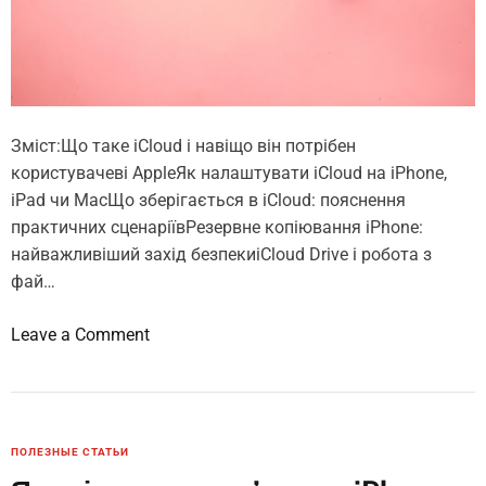
р
м
и
і
с
ї
т
б
а
а
т
Зміст:Що таке iCloud і навіщо він потрібен
т
и
користувачеві AppleЯк налаштувати iCloud на iPhone,
а
iPad чи MacЩо зберігається в iCloud: пояснення
р
практичних сценаріївРезервне копіювання iPhone:
е
найважливіший захід безпекиiCloud Drive і робота з
ї
фай…
н
а
o
Leave a Comment
i
n
P
Я
h
к
o
к
n
ПОЛЕЗНЫЕ СТАТЬИ
о
e