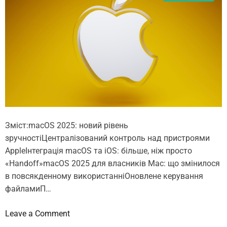
д
а
н
і
з
A
n
d
r
o
Зміст:macOS 2025: новий рівень
i
зручностіЦентралізований контроль над пристроями
d
AppleІнтеграція macOS та iOS: більше, ніж просто
н
«Handoff»macOS 2025 для власників Mac: що змінилося
а
в повсякденному використанніОновлене керування
i
файламиП…
P
h
o
Leave a Comment
o
n