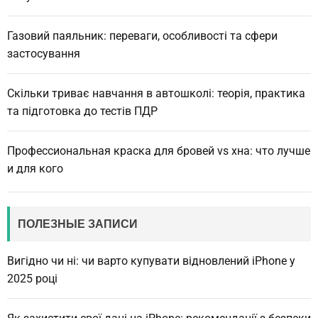
а
o
з
х
n
а
Газовий паяльник: переваги, особливості та сфери
и
e
застосування
с
1
п
т
5
и
у
Скільки триває навчання в автошколі: теорія, практика
в
д
та підготовка до тестів ПДР
і
с
а
д
я
н
i
Профессиональная краска для бровей vs хна: что лучше
и
P
м
и для кого
х
h
o
n
ПОЛЕЗНЫЕ ЗАПИСИ
e
1
Вигідно чи ні: чи варто купувати відновлений iPhone у
4
2025 році
:
д