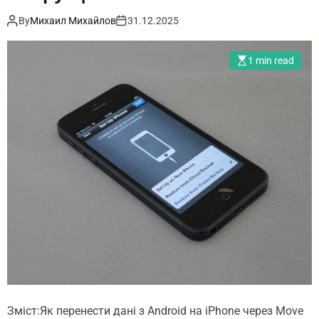
o
e
d
m
t
e
By
Михаил Михайлов
31.12.2025
.
u
1 min read
a
Зміст:Як перенести дані з Android на iPhone через Move