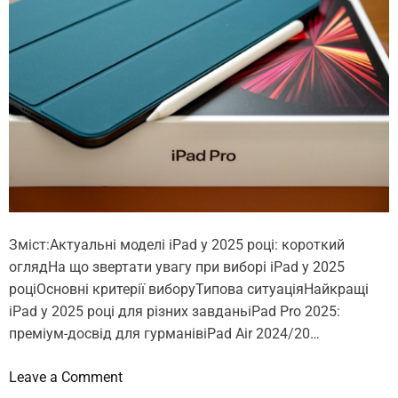
и
і
п
п
а
и
м
т
’
а
я
н
т
н
ь
я
н
а
i
Зміст:Актуальні моделі iPad у 2025 році: короткий
P
оглядНа що звертати увагу при виборі iPad у 2025
h
роціОсновні критерії виборуТипова ситуаціяНайкращі
o
iPad у 2025 році для різних завданьiPad Pro 2025:
n
преміум-досвід для гурманівiPad Air 2024/20…
e
б
o
Leave a Comment
е