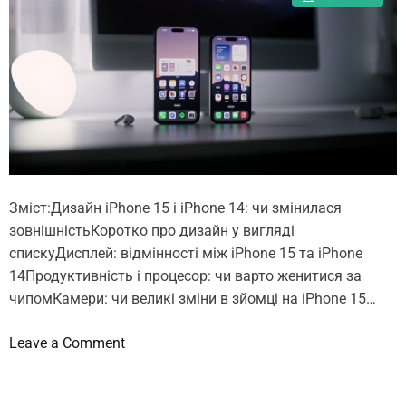
0
о
2
н
5
а
р
л
о
а
ц
ш
і
т
у
в
Зміст:Дизайн iPhone 15 і iPhone 14: чи змінилася
а
зовнішністьКоротко про дизайн у вигляді
т
спискуДисплей: відмінності між iPhone 15 та iPhone
и
14Продуктивність і процесор: чи варто женитися за
б
чипомКамери: чи великі зміни в зйомці на iPhone 15…
е
з
o
Leave a Comment
п
n
е
Ч