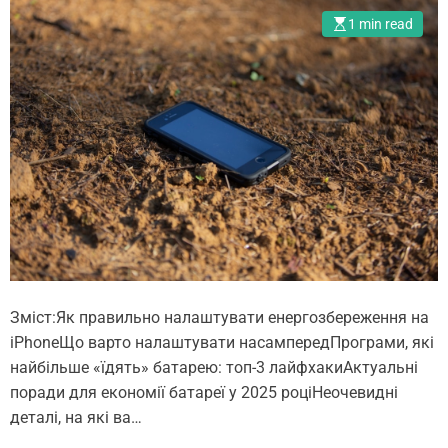
л
и
1 min read
а
х
с
ф
н
у
и
н
к
к
і
ц
в
і
M
й
a
i
c
O
т
S
а
1
Зміст:Як правильно налаштувати енергозбереження на
i
8
iPhoneЩо варто налаштувати насампередПрограми, які
P
:
найбільше «їдять» батарею: топ-3 лайфхакиАктуальні
h
щ
поради для економії батареї у 2025 роціНеочевидні
o
о
деталі, на які ва…
n
з