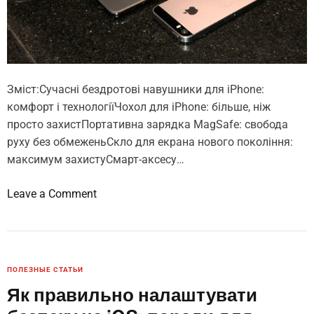
5
л
р
і
о
в
ц
і
Зміст:Сучасні бездротові навушники для iPhone:
:
комфорт і технологіїЧохол для iPhone: більше, ніж
о
просто захистПортативна зарядка MagSafe: свобода
г
руху без обмеженьСкло для екрана нового покоління:
л
максимум захистуСмарт-аксесу…
я
д
o
Leave a Comment
н
n
а
Т
й
о
к
п
р
ПОЛЕЗНЫЕ СТАТЬИ
-
а
Як правильно налаштувати
5
щ