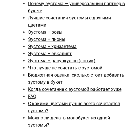
Почему эустома — универсальный партнёр в
букете
Лучшие сочетания эустомы с другими
цветами
Эустома + розы
Эустома + пионы
Эустома + хризантема
Эустома + эвкалипт
Эустома + ранункулюс (лютик)
Что лучше не сочетать с эустомой
Бюджетная оценка: сколько стоит добавить
эустому в букет
Когда сочетание с эустомой работает хуже
FAQ
С какими цветами лучше всего сочетается
эустома?
Можно ли делать монобукет из одной
эустомы?