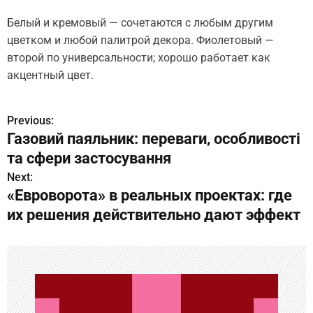
Белый и кремовый — сочетаются с любым другим
цветком и любой палитрой декора. Фиолетовый —
второй по универсальности; хорошо работает как
акцентный цвет.
Previous:
Н
Газовий паяльник: переваги, особливості
а
та сфери застосування
в
Next:
«Евроворота» в реальных проектах: где
и
их решения действительно дают эффект
г
а
ц
и