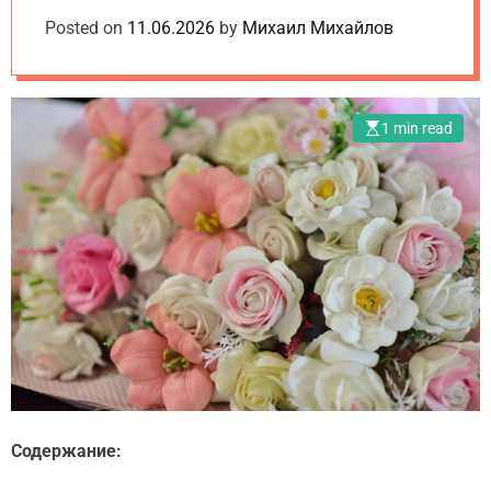
o
e
d
покупателя
Posted on
m
11.06.2026
by
Михаил Михайлов
t
e
.
u
a
1 min read
Содержание: