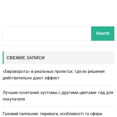
S
Search
e
a
r
c
СВЕЖИЕ ЗАПИСИ
h
«Евроворота» в реальных проектах: где их решения
действительно дают эффект
Лучшие сочетания эустомы с другими цветами: гид для
покупателя
Газовий паяльник: переваги, особливості та сфери