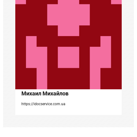
я
п
о
з
а
п
и
с
Михаил Михайлов
я
https://idocservice.com.ua
м