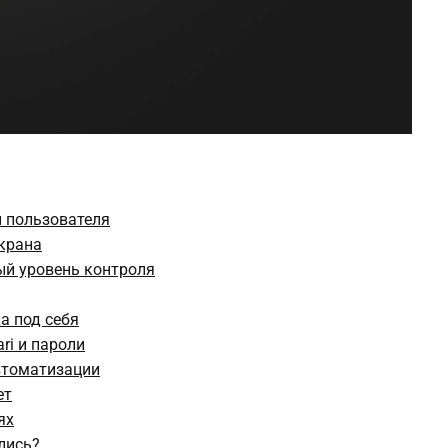
и пользователя
крана
ый уровень контроля
а под себя
ri и пароли
втоматизации
ет
ях
лись?