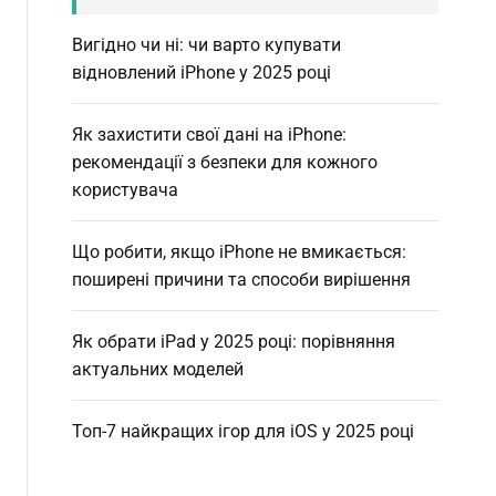
Вигідно чи ні: чи варто купувати
відновлений iPhone у 2025 році
Як захистити свої дані на iPhone:
рекомендації з безпеки для кожного
користувача
Що робити, якщо iPhone не вмикається:
поширені причини та способи вирішення
Як обрати iPad у 2025 році: порівняння
актуальних моделей
Топ-7 найкращих ігор для iOS у 2025 році