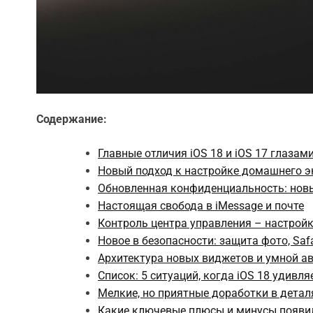
Содержание:
Главные отличия iOS 18 и iOS 17 глазам
Новый подход к настройке домашнего э
Обновленная конфиденциальность: нов
Настоящая свобода в iMessage и почте
Контроль центра управления – настройк
Новое в безопасности: защита фото, Safa
Архитектура новых виджетов и умной а
Список: 5 ситуаций, когда iOS 18 удивля
Мелкие, но приятные доработки в детал
Какие ключевые плюсы и минусы появи