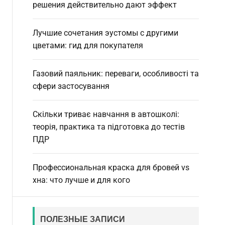
d
решения действительно дают эффект
e
Лучшие сочетания эустомы с другими
цветами: гид для покупателя
Газовий паяльник: переваги, особливості та
сфери застосування
Скільки триває навчання в автошколі:
теорія, практика та підготовка до тестів
ПДР
Профессиональная краска для бровей vs
хна: что лучше и для кого
ПОЛЕЗНЫЕ ЗАПИСИ