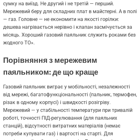
сумку на виїзд. Не другий і не третій — перший.
Мережевий беру для складних плат в майстерні. А в полі
— газ. Головне — не економити на якості горілки:
дешева нагрівається нерівно і клапан засмічується за
місяць. Хороший газовий паяльник служить роками без
жодного ТО».
Порівняння з мережевим
паяльником: де що краще
Газовий паяльник виграє у мобільності, незалежності
від мережі, багатофункціональності (пальник, термофен,
різак в одному корпусі) і швидкості розігріву.
Мережевий — у стабільності температури при тривалій
роботі, точності ПІД-регулювання (для паяльних
станцій), відсутності витратних матеріалів (немає
потреби купувати газ) і вартості на старті. Для