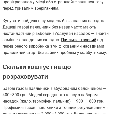
провітрюваному місці або стравлюйте залишок газу
перед тривалим зберіганням.
Купувати найдешевшу модель без запасних насадок.
Дешеві газові паяльники без назви часто мають
нестандартний різьбовий з\’єднувач насадок — знайти
замінне жало до них складно.
Паяльник газовий
від
перевіреного виробника з уніфікованими насадками —
правильний старт без зайвих проблем у майбутньому.
Скільки коштує і на що
розраховувати
Базові газові паяльники з вбудованим балончиком —
400–800 грн. Моделі середнього класу з набором
насадок (жало, термофен, пальник) — 900–1 800 грн.
Професійні газові паяльники з точним регулюванням і
довгим ресурсом — 2 000–4 000 грн. Балончик газу —