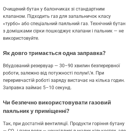
Очищений бутан у балончиках зі стандартним
клапаном. Підходить газ для запальничок класу
«турбо» або спеціальний паяльний газ. Технічний бутан
з домішками сірки пошкоджує клапани і пальник — не
використовуйте.
Як довго тримається одна заправка?
Вбудований резервуар — 30–90 хвилин безперервної
роботи, залежно від потужності полум\’я. При
переривчастій роботі заряду вистачає на кілька годин.
Заправка займає 5–10 секунд.
Чи безпечно використовувати газовий
паяльник у приміщенні?
Так, при достатній вентиляції. Продукти горіння бутану
— CO₂ і пари води — нешкідливі в малих кількостях, але