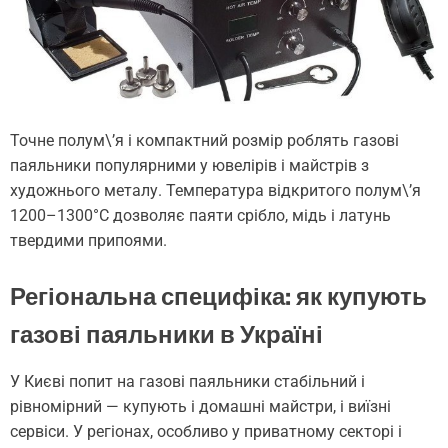
Точне полум\’я і компактний розмір роблять газові
паяльники популярними у ювелірів і майстрів з
художнього металу. Температура відкритого полум\’я
1200–1300°C дозволяє паяти срібло, мідь і латунь
твердими припоями.
Регіональна специфіка: як купують
газові паяльники в Україні
У Києві попит на газові паяльники стабільний і
рівномірний — купують і домашні майстри, і виїзні
сервіси. У регіонах, особливо у приватному секторі і