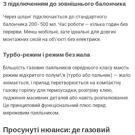
З підключенням до зовнішнього балончика
Через шланг підключається до стандартного
балончика 200–500 мл. Час роботи — кілька годин без
перерви. Менш мобільні, зате ідеальні для довгих
монтажних сесій на об\’єкті без електрики.
Турбо-режим і режим без жала
Більшість газових паяльників середнього класу мають
режим відкритого полум\’я (турбо або пальник) — жало
знімається, і прилад перетворюється на компактну
газову горілку для термоусадки, розігріву клею,
лудження масивних деталей або навіть розпалювання.
Це принциповий функціональний плюс перед
мережевим паяльником.
Просунуті нюанси: де газовий