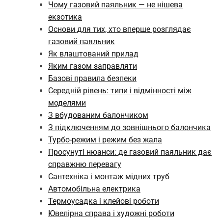
Чому газовий паяльник — не нішева
екзотика
Основи для тих, хто вперше розглядає
газовий паяльник
Як влаштований прилад
Яким газом заправляти
Базові правила безпеки
Середній рівень: типи і відмінності між
моделями
З вбудованим балончиком
З підключенням до зовнішнього балончика
Турбо-режим і режим без жала
Просунуті нюанси: де газовий паяльник дає
справжню перевагу
Сантехніка і монтаж мідних труб
Автомобільна електрика
Термоусадка і клейові роботи
Ювелірна справа і художні роботи