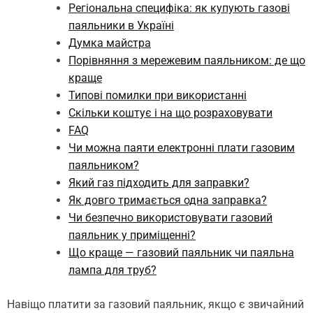
Регіональна специфіка: як купують газові
паяльники в Україні
Думка майстра
Порівняння з мережевим паяльником: де що
краще
Типові помилки при використанні
Скільки коштує і на що розраховувати
FAQ
Чи можна паяти електронні плати газовим
паяльником?
Який газ підходить для заправки?
Як довго тримається одна заправка?
Чи безпечно використовувати газовий
паяльник у приміщенні?
Що краще — газовий паяльник чи паяльна
лампа для труб?
Навіщо платити за газовий паяльник, якщо є звичайний