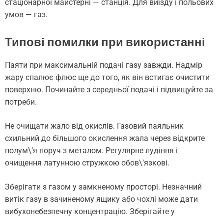
стаціонарної майстерні — станція. Для виїзду і польових
умов — газ.
Типові помилки при використанні
Паяти при максимальній подачі газу завжди. Надмір
жару спалює флюс ще до того, як він встигає очистити
поверхню. Починайте з середньої подачі і підвищуйте за
потреби.
Не очищати жало від окислів. Газовий паяльник
схильний до більшого окислення жала через відкрите
полум\’я поруч з металом. Регулярне лудіння і
очищення латунною стружкою обов\’язкові.
Зберігати з газом у замкненому просторі. Незначний
витік газу в зачиненому ящику або чохлі може дати
вибухонебезпечну концентрацію. Зберігайте у