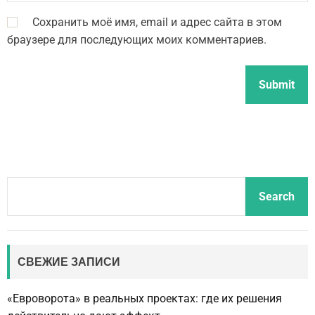
Сохранить моё имя, email и адрес сайта в этом
браузере для последующих моих комментариев.
S
Search
e
a
r
c
СВЕЖИЕ ЗАПИСИ
h
«Евроворота» в реальных проектах: где их решения