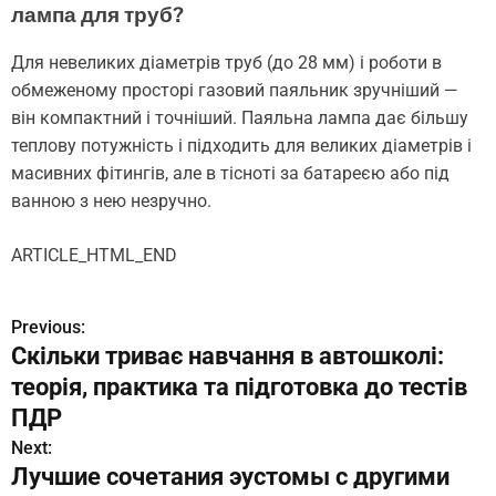
лампа для труб?
Для невеликих діаметрів труб (до 28 мм) і роботи в
обмеженому просторі газовий паяльник зручніший —
він компактний і точніший. Паяльна лампа дає більшу
теплову потужність і підходить для великих діаметрів і
масивних фітингів, але в тісноті за батареєю або під
ванною з нею незручно.
ARTICLE_HTML_END
Previous:
Н
Скільки триває навчання в автошколі:
а
теорія, практика та підготовка до тестів
в
ПДР
Next:
и
Лучшие сочетания эустомы с другими