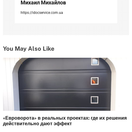
Михаил Михайлов
я
https://idocservice.com.ua
м
You May Also Like
«Евроворота» в реальных проектах: где их решения
действительно дают эффект