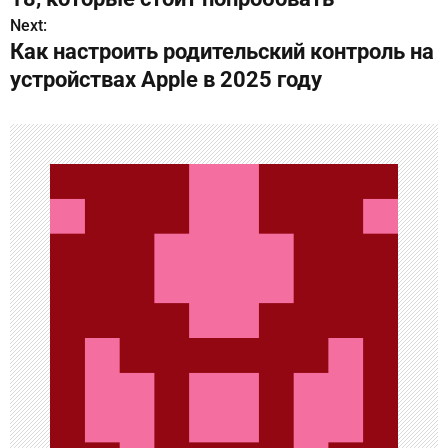
в
Next:
Как настроить родительский контроль на
и
устройствах Apple в 2025 году
г
а
ц
и
я
п
о
з
а
п