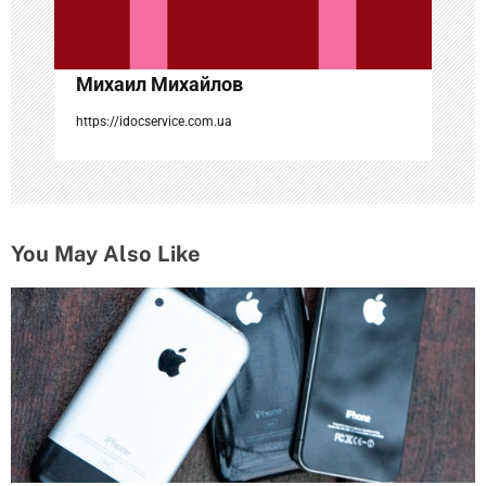
и
с
Михаил Михайлов
я
https://idocservice.com.ua
м
You May Also Like