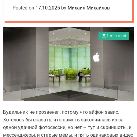
o
e
d
данных: советы и
Posted on
m
17.10.2025
by
Михаил Михайлов
t
e
.
лайфхаки
u
a
1 min read
Будильник не прозвенел, потому что айфон завис.
Хотелось бы сказать, что память закончилась из-за
одной удачной фотосессии, но нет – тут и скриншоты, и
мессенджеры, и старые мемы, и пять одинаковых видео