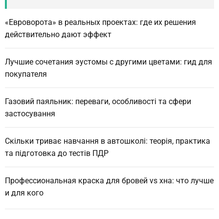
h
«Евроворота» в реальных проектах: где их решения
действительно дают эффект
Лучшие сочетания эустомы с другими цветами: гид для
покупателя
Газовий паяльник: переваги, особливості та сфери
застосування
Скільки триває навчання в автошколі: теорія, практика
та підготовка до тестів ПДР
Профессиональная краска для бровей vs хна: что лучше
и для кого