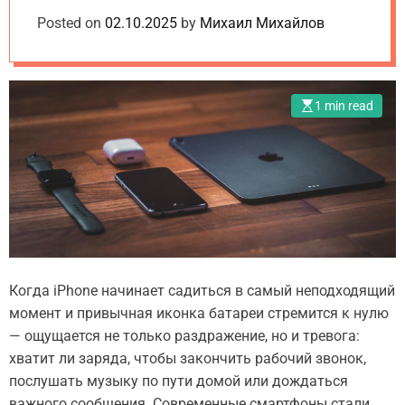
o
e
d
практические
Posted on
m
02.10.2025
by
Михаил Михайлов
t
e
.
советы
u
a
1 min read
Когда iPhone начинает садиться в самый неподходящий
момент и привычная иконка батареи стремится к нулю
— ощущается не только раздражение, но и тревога:
хватит ли заряда, чтобы закончить рабочий звонок,
послушать музыку по пути домой или дождаться
важного сообщения. Современные смартфоны стали