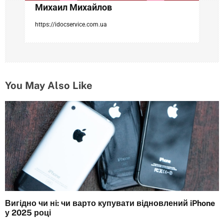
Михаил Михайлов
я
https://idocservice.com.ua
м
You May Also Like
Вигідно чи ні: чи варто купувати відновлений iPhone
у 2025 році