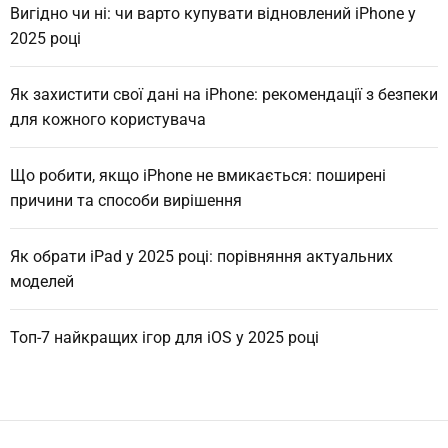
Вигідно чи ні: чи варто купувати відновлений iPhone у
2025 році
Як захистити свої дані на iPhone: рекомендації з безпеки
для кожного користувача
Що робити, якщо iPhone не вмикається: поширені
причини та способи вирішення
Як обрати iPad у 2025 році: порівняння актуальних
моделей
Топ-7 найкращих ігор для iOS у 2025 році