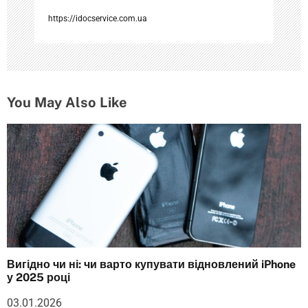
м
https://idocservice.com.ua
You May Also Like
Вигідно чи ні: чи варто купувати відновлений iPhone
у 2025 році
03.01.2026