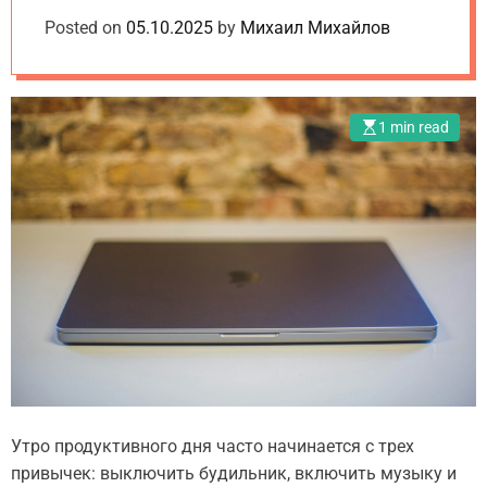
o
e
d
iOS: рейтинг 2025
Posted on
m
05.10.2025
by
Михаил Михайлов
t
e
.
u
a
1 min read
Утро продуктивного дня часто начинается с трех
привычек: выключить будильник, включить музыку и