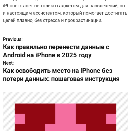
iPhone станет не только гаджетом для развлечений, но
и настоящим ассистентом, который помогает достигать
целей плавно, без стресса и прокрастинации.
Previous:
Н
Как правильно перенести данные с
а
Android на iPhone в 2025 году
в
Next:
Как освободить место на iPhone без
и
потери данных: пошаговая инструкция
г
а
ц
и
я