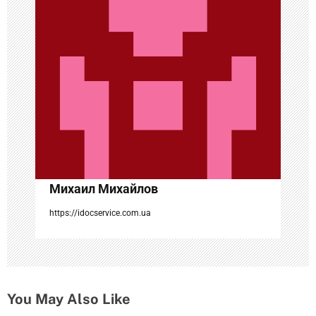
п
о
з
а
п
и
с
Михаил Михайлов
я
https://idocservice.com.ua
м
You May Also Like