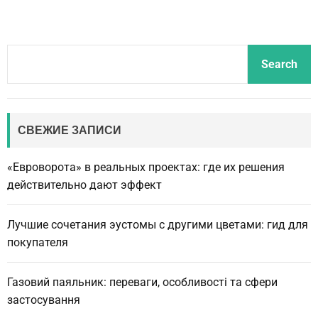
S
Search
e
a
r
c
СВЕЖИЕ ЗАПИСИ
h
«Евроворота» в реальных проектах: где их решения
действительно дают эффект
Лучшие сочетания эустомы с другими цветами: гид для
покупателя
Газовий паяльник: переваги, особливості та сфери
застосування