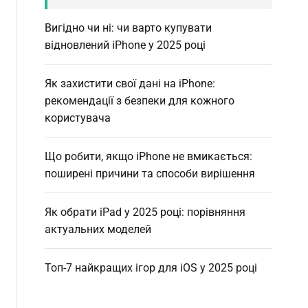
Вигідно чи ні: чи варто купувати
відновлений iPhone у 2025 році
Як захистити свої дані на iPhone:
рекомендації з безпеки для кожного
користувача
Що робити, якщо iPhone не вмикається:
поширені причини та способи вирішення
Як обрати iPad у 2025 році: порівняння
актуальних моделей
Топ-7 найкращих ігор для iOS у 2025 році