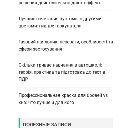
d
решения действительно дают эффект
e
Лучшие сочетания эустомы с другими
цветами: гид для покупателя
Газовий паяльник: переваги, особливості та
сфери застосування
Скільки триває навчання в автошколі:
теорія, практика та підготовка до тестів
ПДР
Профессиональная краска для бровей vs
хна: что лучше и для кого
ПОЛЕЗНЫЕ ЗАПИСИ