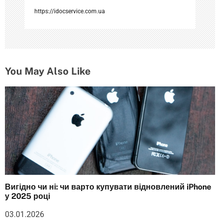
я
https://idocservice.com.ua
м
You May Also Like
Вигідно чи ні: чи варто купувати відновлений iPhone
у 2025 році
03.01.2026