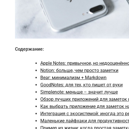
Содержание:
Apple Notes: привычное, но недооценённ
Notion: больше, чем просто заметки
Bear: минимализм + Markdown
GoodNotes: для тех, кто пишет от руки
Simplenote: меньше – значит лучше
Обзор лучших приложений для заметок н
Как выбрать приложение для заметок на
Интеграция с экосистемой: иногда это р
Маленькие лайфхаки для продуктивнос
Пример из жизни: когда простая заметк