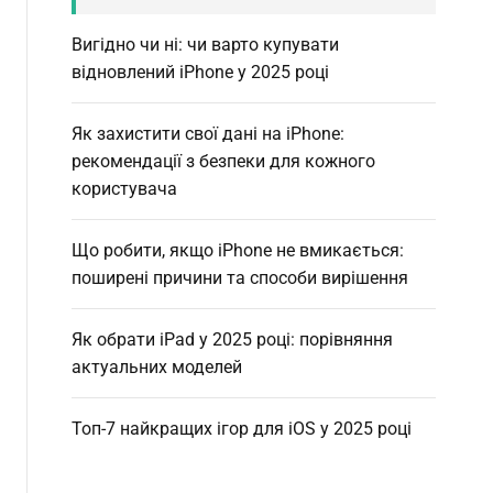
Вигідно чи ні: чи варто купувати
відновлений iPhone у 2025 році
Як захистити свої дані на iPhone:
рекомендації з безпеки для кожного
користувача
Що робити, якщо iPhone не вмикається:
поширені причини та способи вирішення
Як обрати iPad у 2025 році: порівняння
актуальних моделей
Топ-7 найкращих ігор для iOS у 2025 році