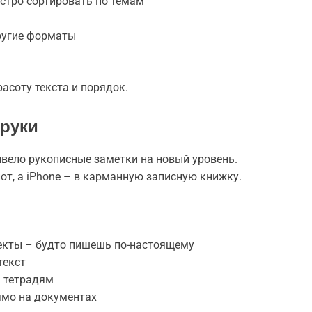
стро сортировать по темам
другие форматы
расоту текста и порядок.
 руки
вывело рукописные заметки на новый уровень.
от, а iPhone – в карманную записную книжку.
екты – будто пишешь по-настоящему
текст
м тетрадям
ямо на документах