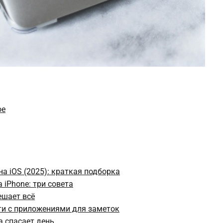
ое
а iOS (2025): краткая подборка
 iPhone: три совета
ешает всё
ти с приложениями для заметок
а спасает день