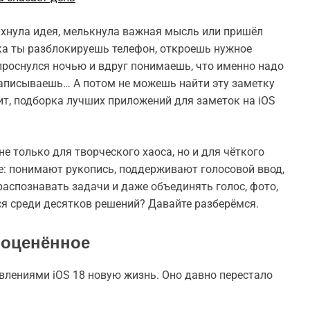
пыхнула идея, мелькнула важная мысль или пришёл
ока ты разблокируешь телефон, откроешь нужное
проснулся ночью и вдруг понимаешь, что именно надо
 записываешь… А потом не можешь найти эту заметку
чит, подборка лучших приложений для заметок на iOS
е только для творческого хаоса, но и для чёткого
е: понимают рукопись, поддерживают голосовой ввод,
распознавать задачи и даже объединять голос, фото,
ься среди десятков решений? Давайте разберёмся.
ооценённое
влениями iOS 18 новую жизнь. Оно давно перестало