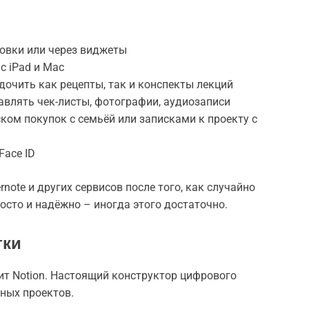
ровки или через виджеты
 с iPad и Mac
дочить как рецепты, так и конспекты лекций
авлять чек-листы, фотографии, аудиозаписи
ском покупок с семьёй или записками к проекту с
ace ID
note и других сервисов после того, как случайно
осто и надёжно – иногда этого достаточно.
тки
дит Notion. Настоящий конструктор цифрового
жных проектов.