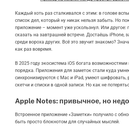
Каждый хоть раз сталкивался с этим: в голове вс
список дел, который ну никак нельзя забыть. Но п
приложение – момент уже ускользнул. Или другое: 
сказать на завтрашней встрече. Достаёшь iPhone,
среди вороха других. Всё это звучит знакомо? Зна
как раз вовремя.
В 2025 году экосистема iOS богата возможностями н
порядка. Приложения для заметок стали куда умне
синхронизируются с Mac и iPad, умеют шифровать, 
скетчи и списки в одной записи. Но как не потерят
Apple Notes: привычное, но нед
Встроенное приложение «Заметки» получило с обно
быть просто блокнотом для случайных мыслей.