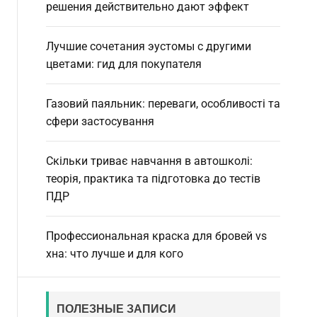
d
решения действительно дают эффект
e
Лучшие сочетания эустомы с другими
цветами: гид для покупателя
Газовий паяльник: переваги, особливості та
сфери застосування
Скільки триває навчання в автошколі:
теорія, практика та підготовка до тестів
ПДР
Профессиональная краска для бровей vs
хна: что лучше и для кого
ПОЛЕЗНЫЕ ЗАПИСИ