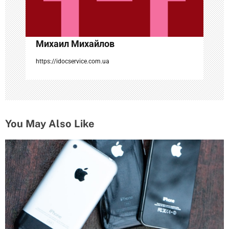
п
и
с
Михаил Михайлов
я
https://idocservice.com.ua
м
You May Also Like