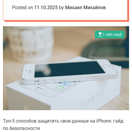
o
e
d
гайд по
Posted on
m
11.10.2025
by
Михаил Михайлов
t
e
.
безопасности
u
a
1 min read
Топ-5 способов защитить свои данные на iPhone: гайд
по безопасности