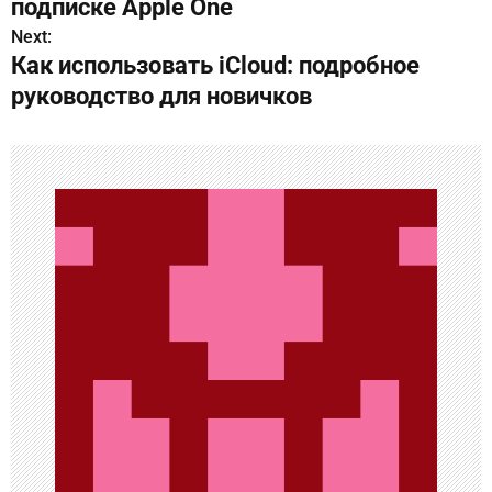
подписке Apple One
в
Next:
Как использовать iCloud: подробное
и
руководство для новичков
г
а
ц
и
я
п
о
з
а