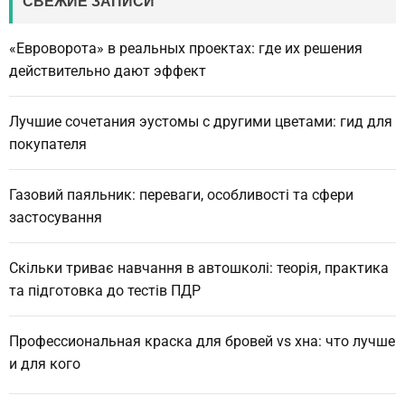
СВЕЖИЕ ЗАПИСИ
h
«Евроворота» в реальных проектах: где их решения
действительно дают эффект
Лучшие сочетания эустомы с другими цветами: гид для
покупателя
Газовий паяльник: переваги, особливості та сфери
застосування
Скільки триває навчання в автошколі: теорія, практика
та підготовка до тестів ПДР
Профессиональная краска для бровей vs хна: что лучше
и для кого