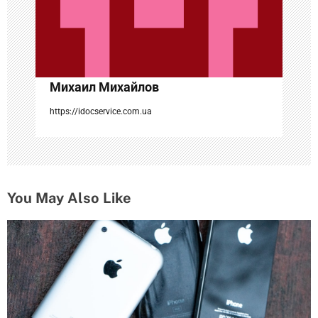
а
п
и
с
Михаил Михайлов
я
https://idocservice.com.ua
м
You May Also Like