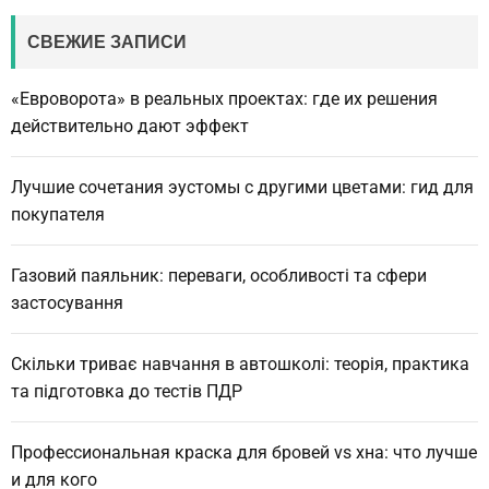
r
c
СВЕЖИЕ ЗАПИСИ
h
«Евроворота» в реальных проектах: где их решения
действительно дают эффект
Лучшие сочетания эустомы с другими цветами: гид для
покупателя
Газовий паяльник: переваги, особливості та сфери
застосування
Скільки триває навчання в автошколі: теорія, практика
та підготовка до тестів ПДР
Профессиональная краска для бровей vs хна: что лучше
и для кого