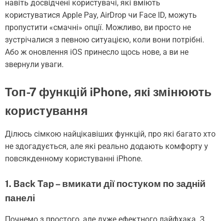
навіть досвідчені користувачі, які вміють
користуватися Apple Pay, AirDrop чи Face ID, можуть
пропустити «смачні» опції. Можливо, ви просто не
зустрічалися з певною ситуацією, коли вони потрібні.
Або ж оновлення iOS принесло щось нове, а ви не
звернули уваги.
Топ-7 функцій iPhone, які змінюють
користування
Ділюсь сімкою найцікавіших функцій, про які багато хто
не здогадується, але які реально додають комфорту у
повсякденному користуванні iPhone.
1. Back Tap – вмикати дії постуком по задній
панелі
Почнемо з простого, але дуже ефектного лайфхака. З