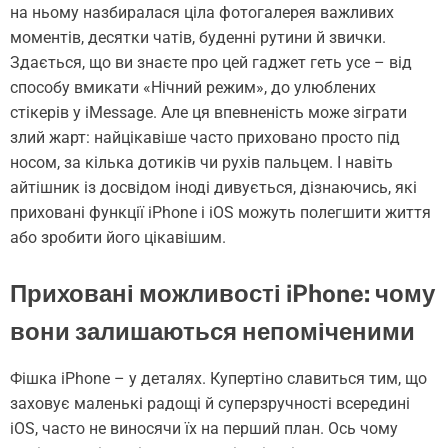
на ньому назбиралася ціла фотогалерея важливих
моментів, десятки чатів, буденні рутини й звички.
Здається, що ви знаєте про цей гаджет геть усе – від
способу вмикати «Нічний режим», до улюблених
стікерів у iMessage. Але ця впевненість може зіграти
злий жарт: найцікавіше часто приховано просто під
носом, за кілька дотиків чи рухів пальцем. І навіть
айтішник із досвідом іноді дивується, дізнаючись, які
приховані функції iPhone і iOS можуть полегшити життя
або зробити його цікавішим.
Приховані можливості iPhone: чому
вони залишаються непоміченими
Фішка iPhone – у деталях. Купертіно славиться тим, що
заховує маленькі радощі й суперзручності всередині
iOS, часто не виносячи їх на перший план. Ось чому