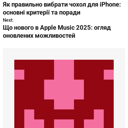
Як правильно вибрати чохол для iPhone:
а
основні критерії та поради
в
Next:
Що нового в Apple Music 2025: огляд
и
оновлених можливостей
г
а
ц
и
я
п
о
з