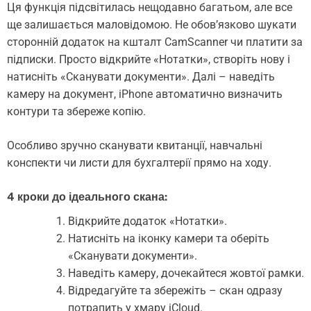
Ця функція підсвітилась нещодавно багатьом, але все
ще залишається маловідомою. Не обов’язково шукати
сторонній додаток на кшталт CamScanner чи платити за
підписки. Просто відкрийте «Нотатки», створіть нову і
натисніть «Сканувати документи». Далі – наведіть
камеру на документ, iPhone автоматично визначить
контури та збереже копію.
Особливо зручно сканувати квитанції, навчальні
конспекти чи листи для бухгалтерії прямо на ходу.
4 кроки до ідеального скана:
Відкрийте додаток «Нотатки».
Натисніть на іконку камери та оберіть
«Сканувати документи».
Наведіть камеру, дочекайтеся жовтої рамки.
Відредагуйте та збережіть – скан одразу
потрапить у хмару iCloud.