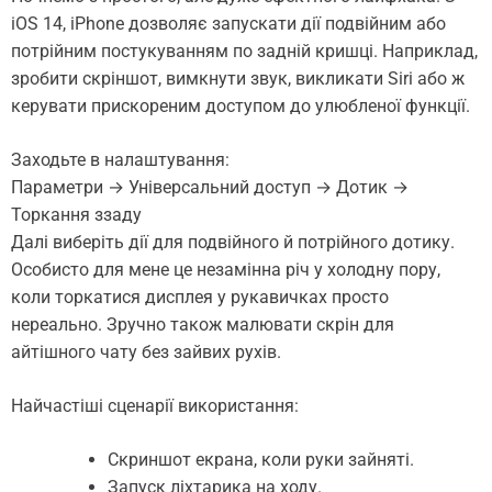
iOS 14, iPhone дозволяє запускати дії подвійним або
потрійним постукуванням по задній кришці. Наприклад,
зробити скріншот, вимкнути звук, викликати Siri або ж
керувати прискореним доступом до улюбленої функції.
Заходьте в налаштування:
Параметри → Універсальний доступ → Дотик →
Торкання ззаду
Далі виберіть дії для подвійного й потрійного дотику.
Особисто для мене це незамінна річ у холодну пору,
коли торкатися дисплея у рукавичках просто
нереально. Зручно також малювати скрін для
айтішного чату без зайвих рухів.
Найчастіші сценарії використання:
Скриншот екрана, коли руки зайняті.
Запуск ліхтарика на ходу.