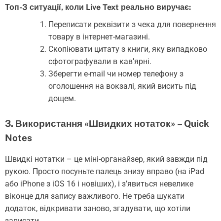
Топ-3 ситуації, коли Live Text реально виручає:
Переписати реквізити з чека для повернення
товару в інтернет-магазині.
Скопіювати цитату з книги, яку випадково
сфотографували в кав’ярні.
Зберегти e-mail чи номер телефону з
оголошення на вокзалі, який висить під
дощем.
3. Використання «Швидких нотаток» – Quick
Notes
Швидкі нотатки – це міні-органайзер, який завжди під
рукою. Просто посуньте палець знизу вправо (на iPad
або iPhone з iOS 16 і новіших), і з’явиться невелике
віконце для запису важливого. Не треба шукати
додаток, відкривати заново, згадувати, що хотіли
записати.