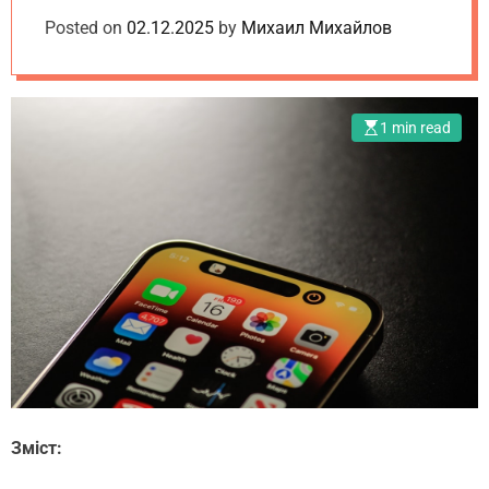
o
e
d
Posted on
m
02.12.2025
by
Михаил Михайлов
t
e
.
u
a
1 min read
Зміст: