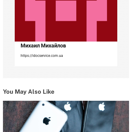
а
п
и
с
Михаил Михайлов
я
https://idocservice.com.ua
м
You May Also Like