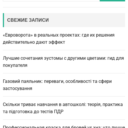
a
r
c
СВЕЖИЕ ЗАПИСИ
h
«Евроворота» в реальных проектах: где их решения
действительно дают эффект
Лучшие сочетания эустомы с другими цветами: гид для
покупателя
Газовий паяльник: переваги, особливості та сфери
застосування
Скільки триває навчання в автошколі: теорія, практика
та підготовка до тестів ПДР
Профессиональная краска для бровей vs хна: что лучше