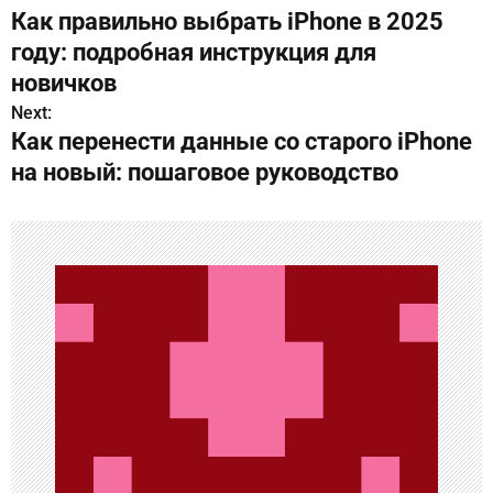
Как правильно выбрать iPhone в 2025
а
году: подробная инструкция для
в
новичков
Next:
и
Как перенести данные со старого iPhone
г
на новый: пошаговое руководство
а
ц
и
я
п
о
з