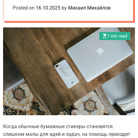
o
e
d
обзор и сравнение
Posted on
m
16.10.2025
by
Михаил Михайлов
t
e
.
2025
u
a
1 min read
Когда обычные бумажные стикеры становятся
слишком малы для идей и задач, на помощь приходит