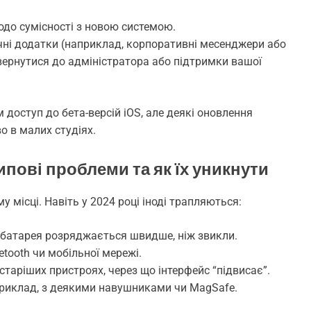
одо сумісності з новою системою.
чні додатки (наприклад, корпоративні месенджери або
вернутися до адміністратора або підтримки вашої
доступ до бета-версій iOS, але деякі оновлення
о в малих студіях.
ипові проблеми та як їх уникнути
місці. Навіть у 2024 році іноді трапляються:
 батарея розряджається швидше, ніж звикли.
etooth чи мобільної мережі.
старіших пристроях, через що інтерфейс “підвисає”.
приклад, з деякими навушниками чи MagSafe.