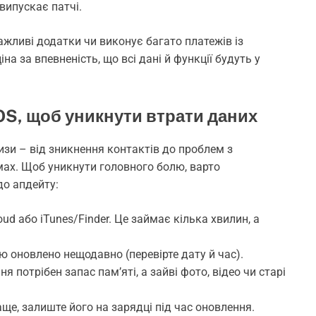
випускає патчі.
ажливі додатки чи виконує багато платежів із
на за впевненість, що всі дані й функції будуть у
OS, щоб уникнути втрати даних
зи – від зникнення контактів до проблем з
ах. Щоб уникнути головного болю, варто
до апдейту:
ud або iTunes/Finder. Це займає кілька хвилин, а
ю оновлено нещодавно (перевірте дату й час).
я потрібен запас пам’яті, а зайві фото, відео чи старі
аще, залиште його на зарядці під час оновлення.