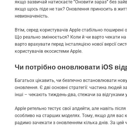
якщо зазвичай натискаєте “Оновити зараз” без зайв
якщо щось піде не так? Оновлення приносить в життя
невизначеність.
Втім, серед користувачів Apple стабільно поширені о
Що реально змінюється? Коли й чи варто чекати на
варто врахувати перед інсталяцією нової версії сист
користувачів екосистеми Apple.
Чи потрібно оновлювати iOS від
Багатьох цікавить, чи безпечно встановлювати нову
оновлення. Є дві основні стратегії: частина людей 
інші – чекають тиждень-два, стежачи за відгуками у
Apple ретельно тестує свої апдейти, але навіть післ
особливо на старших моделях. Тому, якщо для вас кр
радимо зачекати з оновленням кілька днів. За цей 