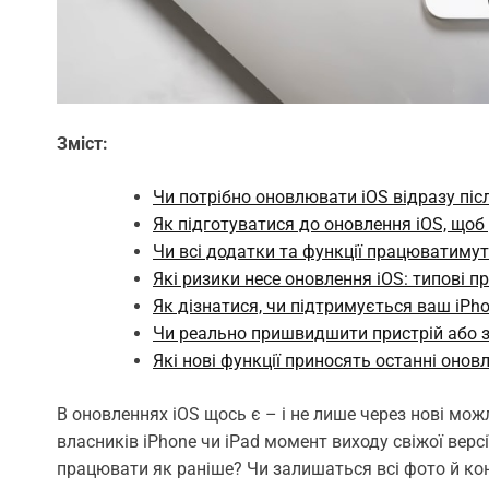
Зміст:
Чи потрібно оновлювати iOS відразу піс
Як підготуватися до оновлення iOS, щоб
Чи всі додатки та функції працюватимут
Які ризики несе оновлення iOS: типові п
Як дізнатися, чи підтримується ваш iPh
Чи реально пришвидшити пристрій або 
Які нові функції приносять останні онов
В оновленнях iOS щось є – і не лише через нові мо
власників iPhone чи iPad момент виходу свіжої версі
працювати як раніше? Чи залишаться всі фото й ко