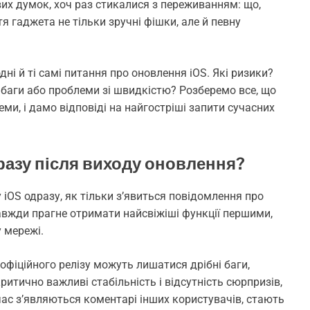
их думок, хоч раз стикалися з переживанням: що,
 гаджета не тільки зручні фішки, але й певну
дні й ті самі питання про оновлення iOS. Які ризики?
 баги або проблеми зі швидкістю? Розберемо все, що
еми, і дамо відповіді на найгостріші запити сучасних
разу після виходу оновлення?
 iOS одразу, як тільки з’явиться повідомлення про
завжди прагне отримати найсвіжіші функції першими,
 мережі.
я офіційного релізу можуть лишатися дрібні баги,
итично важливі стабільність і відсутність сюрпризів,
час з’являються коментарі інших користувачів, стають