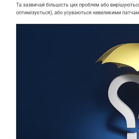
Та зазвичай більшість цих проблем або вирішуються
оптимізується), або усуваються невеликими патчами