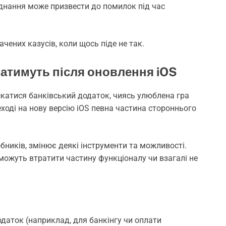
з’єднання може призвести до помилок під час
ачених казусів, коли щось піде не так.
ватимуть після оновлення iOS
ускатися банківський додаток, чиясь улюблена гра
реході на нову версію iOS певна частина стороннього
ників, змінює деякі інструменти та можливості.
можуть втратити частину функціоналу чи взагалі не
даток (наприклад, для банкінгу чи оплати