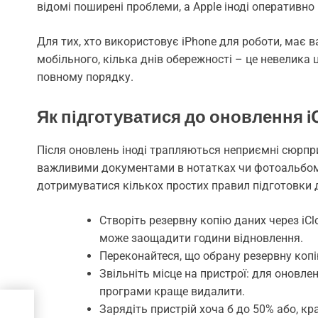
відомі поширені проблеми, а Apple іноді оперативно 
Для тих, хто використовує iPhone для роботи, має в
мобільного, кілька днів обережності – це невелика ці
повному порядку.
Як підготуватися до оновлення i
Після оновлень іноді трапляються неприємні сюрпри
важливими документами в нотатках чи фотоальбом
дотримуватися кількох простих правил підготовки 
Створіть резервну копію даних через iClo
може заощадити години відновлення.
Переконайтеся, що обрану резервну копі
Звільніть місце на пристрої: для оновленн
програми краще видалити.
Зарядіть пристрій хоча б до 50% або, кр
ти у