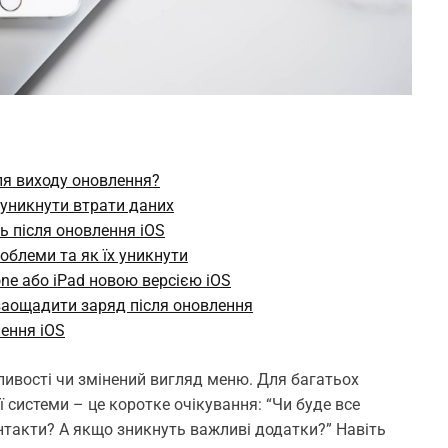
ля виходу оновлення?
 уникнути втрати даних
ь після оновлення iOS
роблеми та як їх уникнути
one або iPad новою версією iOS
заощадити заряд після оновлення
лення iOS
жливості чи змінений вигляд меню. Для багатьох
ї системи – це коротке очікування: “Чи буде все
нтакти? А якщо зникнуть важливі додатки?” Навіть