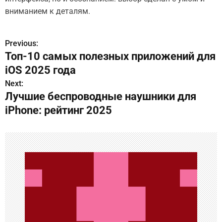
вниманием к деталям.
Previous:
Н
Топ-10 самых полезных приложений для
а
iOS 2025 года
в
Next:
Лучшие беспроводные наушники для
и
iPhone: рейтинг 2025
г
а
ц
и
я
п