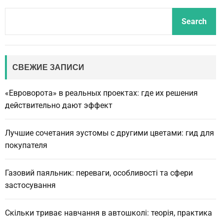
S
Search
e
a
r
c
СВЕЖИЕ ЗАПИСИ
h
«Евроворота» в реальных проектах: где их решения
действительно дают эффект
Лучшие сочетания эустомы с другими цветами: гид для
покупателя
Газовий паяльник: переваги, особливості та сфери
застосування
Скільки триває навчання в автошколі: теорія, практика