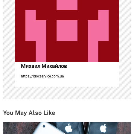
о
з
а
п
и
с
Михаил Михайлов
я
https://idocservice.com.ua
м
You May Also Like