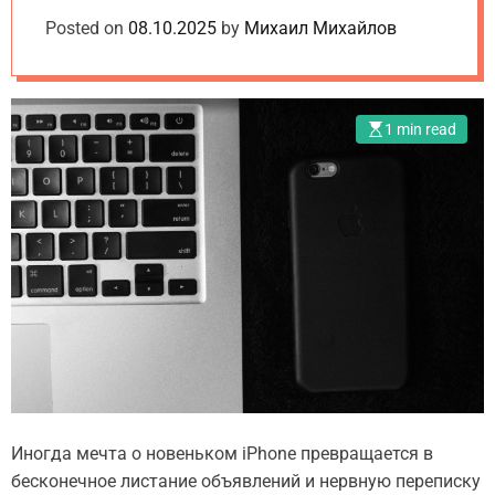
o
e
d
подделки: советы
Posted on
m
08.10.2025
by
Михаил Михайлов
t
e
.
перед покупкой
u
a
1 min read
Иногда мечта о новеньком iPhone превращается в
бесконечное листание объявлений и нервную переписку