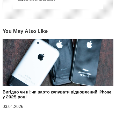
м
You May Also Like
Вигідно чи ні: чи варто купувати відновлений iPhone
у 2025 році
03.01.2026