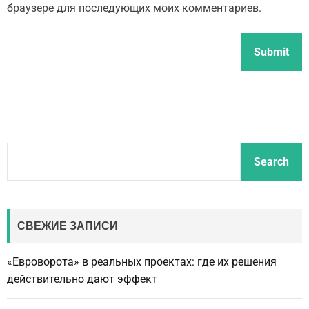
браузере для последующих моих комментариев.
S
Search
e
a
r
c
СВЕЖИЕ ЗАПИСИ
h
«Евроворота» в реальных проектах: где их решения
действительно дают эффект