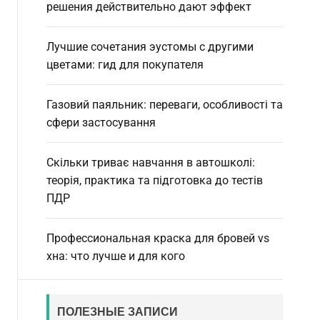
d
решения действительно дают эффект
e
Лучшие сочетания эустомы с другими
цветами: гид для покупателя
Газовий паяльник: переваги, особливості та
сфери застосування
Скільки триває навчання в автошколі:
теорія, практика та підготовка до тестів
ПДР
Профессиональная краска для бровей vs
хна: что лучше и для кого
ПОЛЕЗНЫЕ ЗАПИСИ