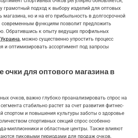
сортимент спортивных очков регулярно обновляется,
у грамотный подход к выбору изделий для оптовых
ь магазина, но и на его прибыльность в долгосрочной
 и современным функциям позволит предложить
ию. Обратившись к опыту ведущих профильных
 Украина
, можно существенно упростить процесс
я и оптимизировать ассортимент под запросы
е очки для оптового магазина в
ых очков, важно глубоко проанализировать спрос на
сегмента стабильно растет за счет развития фитнес-
й спортом и повышения культуры заботы о здоровье
количеством спортивных секций спрос особенно
ода-миллионники и областные центры. Также влияют
таются пиковыми периодами для продаж очков,