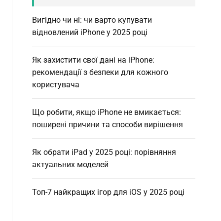
Вигідно чи ні: чи варто купувати
відновлений iPhone у 2025 році
Як захистити свої дані на iPhone:
рекомендації з безпеки для кожного
користувача
Що робити, якщо iPhone не вмикається:
поширені причини та способи вирішення
Як обрати iPad у 2025 році: порівняння
актуальних моделей
Топ-7 найкращих ігор для iOS у 2025 році